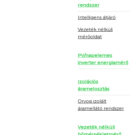
rendszer
Intelligens átjáró
Vezeték nélküli
mérőoldat
PV/napelemes
inverter energiamérő
Izolációs
áramelosztás
Orvosi izolált
áramellátó rendszer
Vezeték nélküli
hőmérsékletmérő