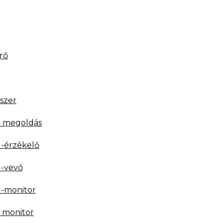
rő
dszer
ő megoldás
 -érzékelő
 -vevő
 -monitor
 monitor