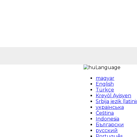
Language
magyar
English
Türkçe
Kreyòl Ayisyen
Srbija jezik (latini
українська
Čeština
Indonesia
Български
русский
Português