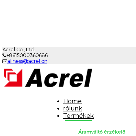
Acrel Co., Ltd.
+8615000360686
aliness@acrel.cn
Home
rólunk
Termékek
Áramváltó érzékelő