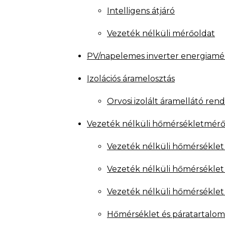
Intelligens átjáró
Vezeték nélküli mérőoldat
PV/napelemes inverter energiamé
Izolációs áramelosztás
Orvosi izolált áramellátó ren
Vezeték nélküli hőmérsékletmér
Vezeték nélküli hőmérséklet
Vezeték nélküli hőmérséklet
Vezeték nélküli hőmérséklet
Hőmérséklet és páratartalom