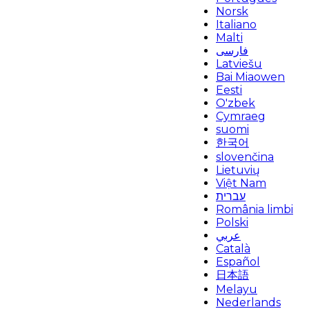
Norsk
Italiano
Malti
فارسی
Latviešu
Bai Miaowen
Eesti
O'zbek
Cymraeg
suomi
한국어
slovenčina
Lietuvių
Việt Nam
עברית
România limbi
Polski
عربي
Català
Español
日本語
Melayu
Nederlands