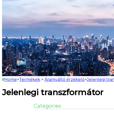
Home
>
Termékek
>
Áramváltó érzékelő
>
Jelenlegi tr
Jelenlegi transzformátor
Categories