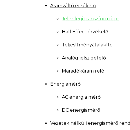
Áramváltó érzékelő
Jelenlegi transzformátor
Hall Effect érzékelő
Teljesítményátalakító
Analóg jelszigetelő
Maradékáram relé
Energiamérő
AC energia mérő
DC energiamérő
Vezeték nélküli energiamérő ren