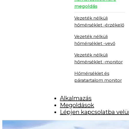
megoldás
Vezeték nélküli
hőmérséklet -érzékelő
Vezeték nélküli
hőmérséklet -vevő
Vezeték nélküli
hőmérséklet -monitor
Hőmérséklet és
páratartalom monitor
Alkalmazás
Megoldások
Lépjen kapcsolatba vel