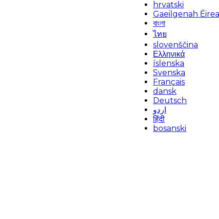
hrvatski
Gaeilgenah Éire
বাংলা
ไทย
slovenščina
Ελληνικά
íslenska
Svenska
Français
dansk
Deutsch
اردو
हिंदी
bosanski